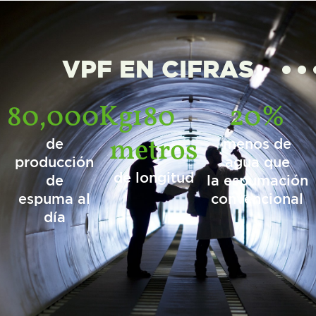
VPF EN CIFRAS
80,000Kg
180
20%
metros
de
menos de
producción
agua que
de longitud
de
la espumación
espuma al
convencional
día