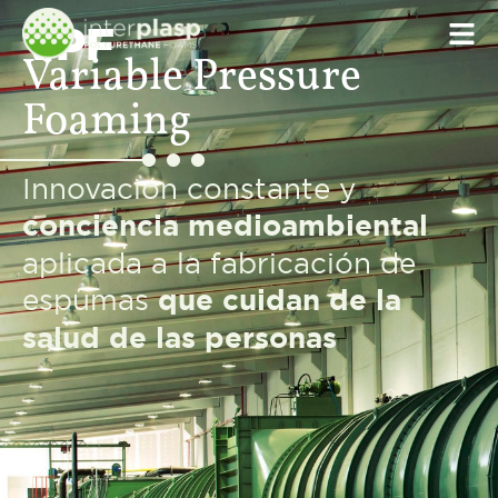
VPF
Variable Pressure
Foaming
Innovación constante y
conciencia medioambiental
aplicada a la fabricación de
espumas
que cuidan de la
salud de las personas